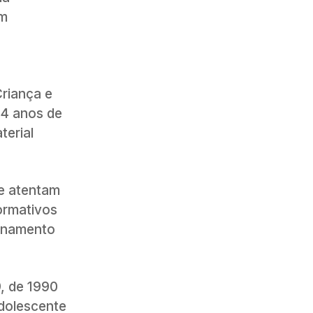
em
Criança e
 4 anos de
terial
ue atentam
ormativos
denamento
9, de 1990
adolescente