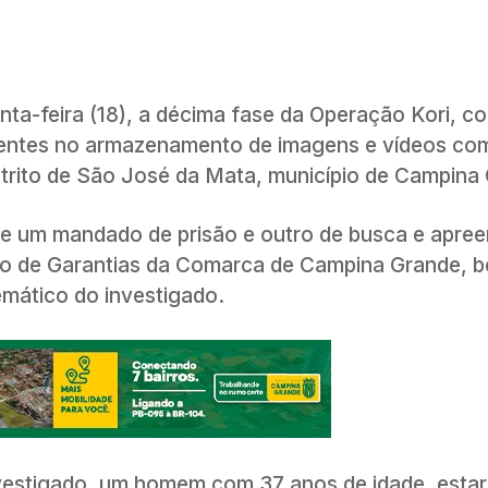
inta-feira (18), a décima fase da Operação Kori, c
istentes no armazenamento de imagens e vídeos co
strito de São José da Mata, município de Campina
de um mandado de prisão e outro de busca e apre
uízo de Garantias da Comarca de Campina Grande,
lemático do investigado.
investigado, um homem com 37 anos de idade, estar