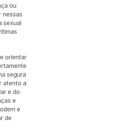
nça ou
r nessas
a sexual
vítimas
e orientar
bertamente
rma segura
r atento a
ar e do
nças e
podem e
r de