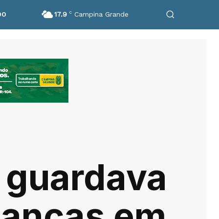
17.9
C
Campina Grande
DO
 guardava
rianças em