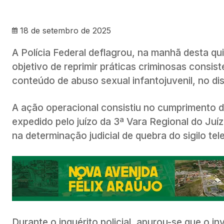
18 de setembro de 2025
A Polícia Federal deflagrou, na manhã desta qu
objetivo de reprimir práticas criminosas cons
conteúdo de abuso sexual infantojuvenil, no di
A ação operacional consistiu no cumprimento 
expedido pelo juízo da 3ª Vara Regional do J
na determinação judicial de quebra do sigilo te
Durante o inquérito policial, apurou-se que o 