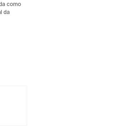
ada como
l da