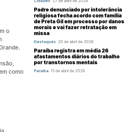
Cidades
27 de abril de 2026
Padre denunciado por intolerância
religiosa fecha acordo com família
de Preta Gil em processo por danos
morais e vai fazer retratação em
om o
missa
m
Destaques
20 de abril de 2026
 Grande.
Paraíba registra em média 26
afastamentos diários do trabalho
por transtornos mentais
ensão,
 bem como
Paraíba
13 de abril de 2026
ia