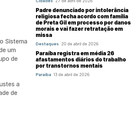
Cidades
27 de abril de 2026
Padre denunciado por intolerância
religiosa fecha acordo com família
de Preta Gil em processo por danos
morais e vai fazer retratação em
missa
do Sistema
Destaques
20 de abril de 2026
 de um
Paraíba registra em média 26
rupo de
afastamentos diários do trabalho
por transtornos mentais
Paraíba
13 de abril de 2026
justes a
rade de