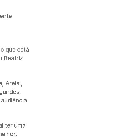
mente
o que está
 Beatriz
, Areial,
agundes,
 audiência
i ter uma
elhor.