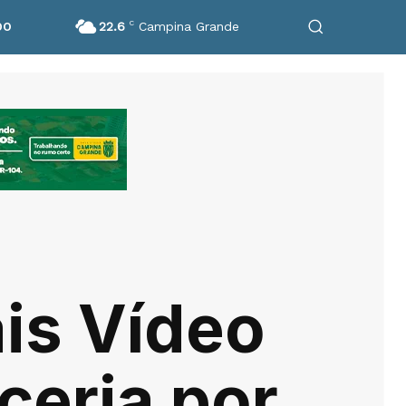
22.6
C
Campina Grande
DO
is Vídeo
ceria por