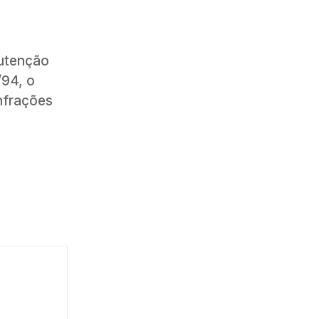
nutenção
/94, o
infrações