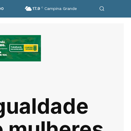
17.9
C
Campina Grande
DO
igualdade
e mulheres