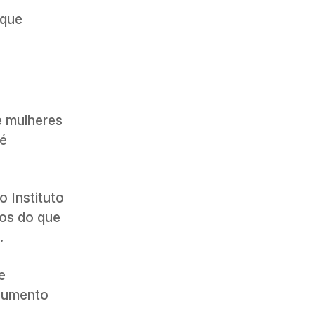
 que
e mulheres
 é
 Instituto
nos do que
.
e
 aumento