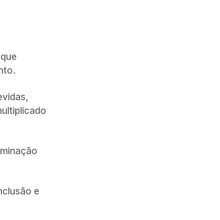
 que
nto.
evidas,
ultiplicado
iminação
nclusão e