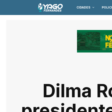
CIDADES
POLIC
Dilma R
president