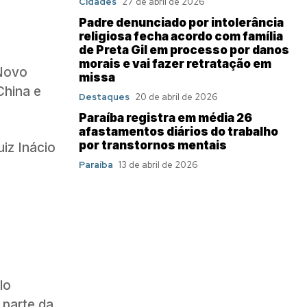
Cidades
27 de abril de 2026
Padre denunciado por intolerância
religiosa fecha acordo com família
de Preta Gil em processo por danos
morais e vai fazer retratação em
 Novo
missa
China e
Destaques
20 de abril de 2026
Paraíba registra em média 26
afastamentos diários do trabalho
por transtornos mentais
uiz Inácio
Paraíba
13 de abril de 2026
lo
 parte da