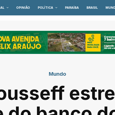
IAL
OPINIÃO
POLÍTICA
PARAÍBA
BRASIL
MUN
Mundo
ousseff estr
e do banco do