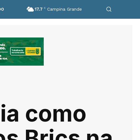
17.7
C
Campina Grande
DO
eia como
s Brics na