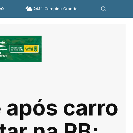
24.1
C
Campina Grande
DO
 após carro
tar na PB;