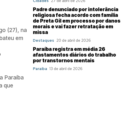
Cidades
27 de abril de 2026
Padre denunciado por intolerância
religiosa fecha acordo com família
de Preta Gil em processo por danos
morais e vai fazer retratação em
o (27), na
missa
 bateu em
Destaques
20 de abril de 2026
Paraíba registra em média 26
o
afastamentos diários do trabalho
por transtornos mentais
Paraíba
13 de abril de 2026
da Paraíba
a que