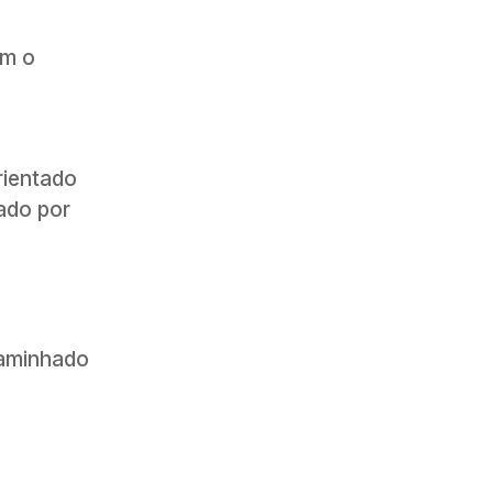
om o
rientado
vado por
caminhado