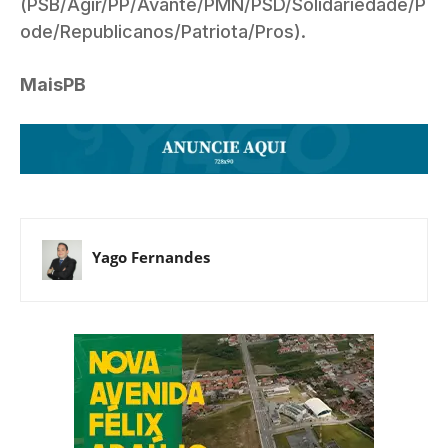
(PSB/Agir/PP/Avante/PMN/PSD/Solidariedade/P
ode/Republicanos/Patriota/Pros).
MaisPB
Yago Fernandes