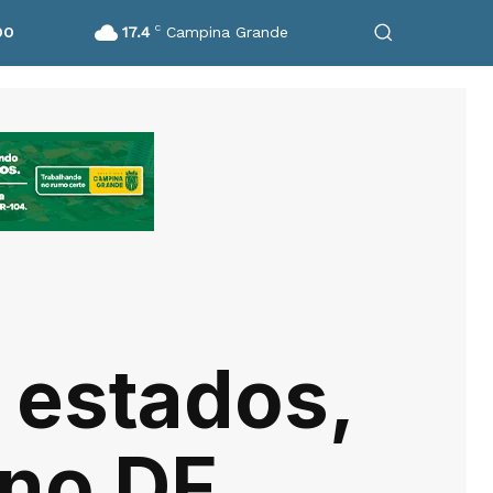
17.4
C
Campina Grande
DO
5 estados,
 no DF