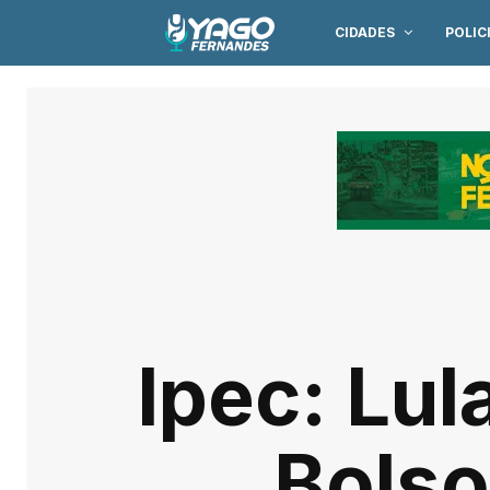
CIDADES
POLIC
Ipec: Lul
Bolso