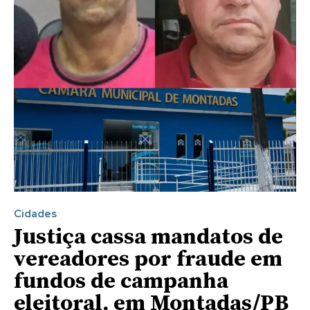
Cidades
Justiça cassa mandatos de
vereadores por fraude em
fundos de campanha
eleitoral, em Montadas/PB