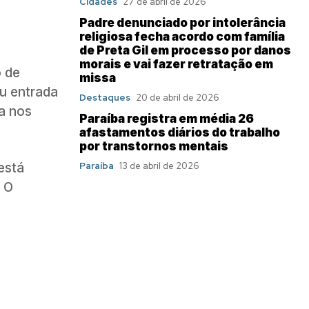
Cidades
27 de abril de 2026
Padre denunciado por intolerância
religiosa fecha acordo com família
de Preta Gil em processo por danos
morais e vai fazer retratação em
o de
missa
u entrada
Destaques
20 de abril de 2026
ca nos
Paraíba registra em média 26
afastamentos diários do trabalho
por transtornos mentais
está
Paraíba
13 de abril de 2026
. O