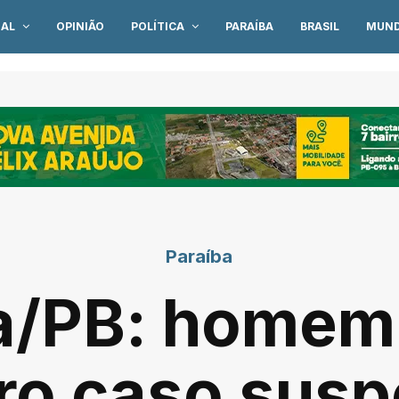
IAL
OPINIÃO
POLÍTICA
PARAÍBA
BRASIL
MUN
Paraíba
a/PB: homem 
ro caso susp