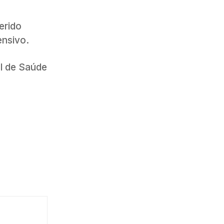
erido
ensivo.
al de Saúde