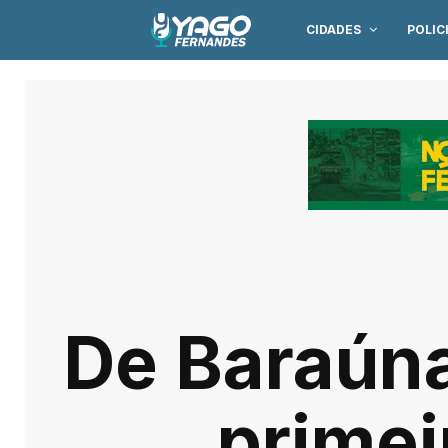
CIDADES
POLIC
De Baraún
primei