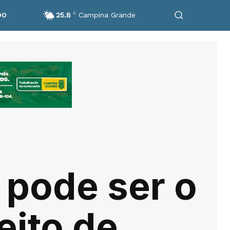
25.8
C
Campina Grande
DO
pode ser o
eito de