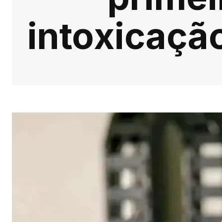
intoxicaçã