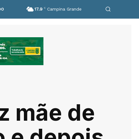
17.9
C
Campina Grande
DO
z mãe de
o e depois