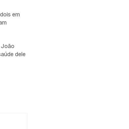
 dois em
ram
e João
saúde dele