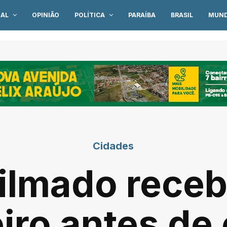
IAL
OPINIÃO
POLÍTICA
PARAÍBA
BRASIL
MUN
Cidades
 filmado rece
iro antes d