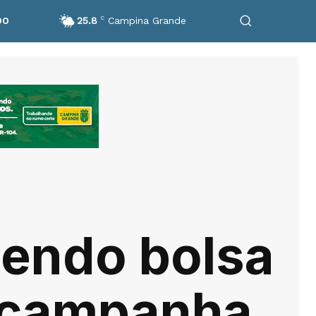
25.8
C
Campina Grande
DO
bendo bolsa
e campanha