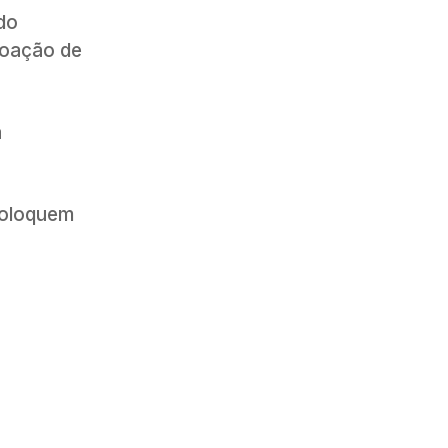
do
doação de
a
coloquem