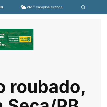
24.1
C
Campina Grande
DO
lo roubado,
a Seca/PB