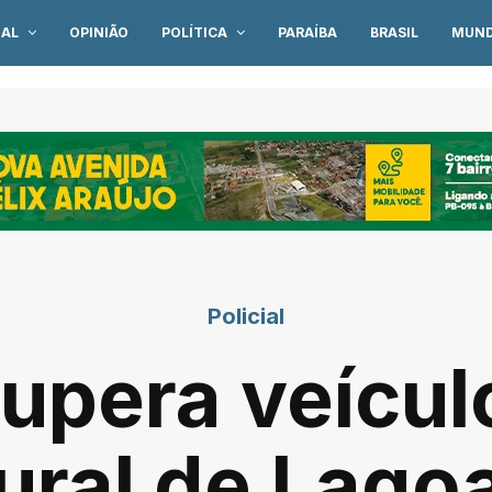
IAL
OPINIÃO
POLÍTICA
PARAÍBA
BRASIL
MUN
Policial
cupera veícu
rural de Lago