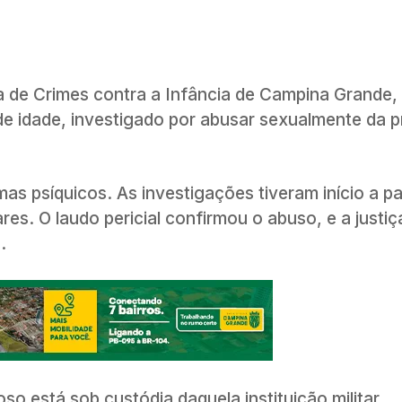
cia de Crimes contra a Infância de Campina Grande
de idade, investigado por abusar sexualmente da p
as psíquicos. As investigações tiveram início a pa
res. O laudo pericial confirmou o abuso, e a justi
.
so está sob custódia daquela instituição militar.