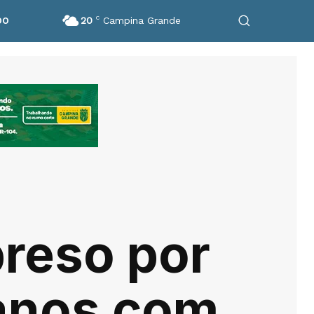
20
C
Campina Grande
DO
preso por
1 anos com