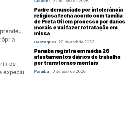
Cidades
27 de abril de 2026
Padre denunciado por intolerância
religiosa fecha acordo com família
de Preta Gil em processo por danos
morais e vai fazer retratação em
, prendeu
missa
rópria
Destaques
20 de abril de 2026
Paraíba registra em média 26
afastamentos diários do trabalho
por transtornos mentais
rtir de
ça expediu
Paraíba
13 de abril de 2026