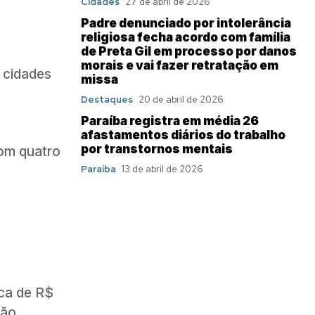
Cidades
27 de abril de 2026
Padre denunciado por intolerância
religiosa fecha acordo com família
de Preta Gil em processo por danos
morais e vai fazer retratação em
2 cidades
missa
Destaques
20 de abril de 2026
Paraíba registra em média 26
afastamentos diários do trabalho
por transtornos mentais
om quatro
Paraíba
13 de abril de 2026
rca de R$
rão.