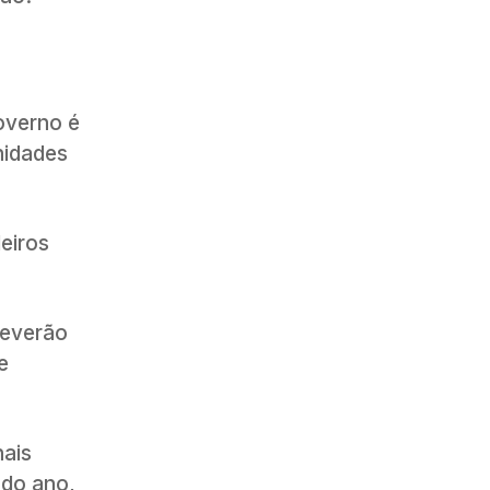
overno é
nidades
eiros
deverão
e
nais
 do ano,