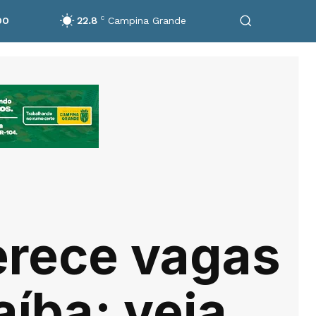
22.8
C
Campina Grande
DO
erece vagas
íba; veja