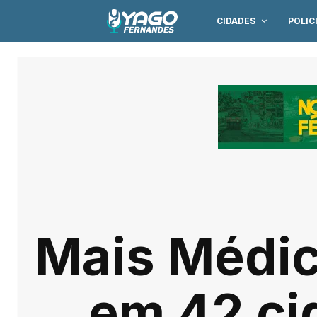
CIDADES
POLIC
Mais Médic
em 42 ci