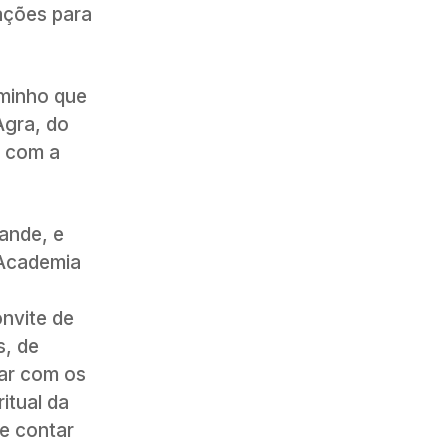
ações para
aminho que
Agra, do
o com a
ande, e
a Academia
nvite de
s, de
gar com os
itual da
 e contar