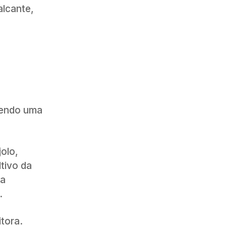
alcante,
azendo uma
jolo,
tivo da
 a
.
itora.