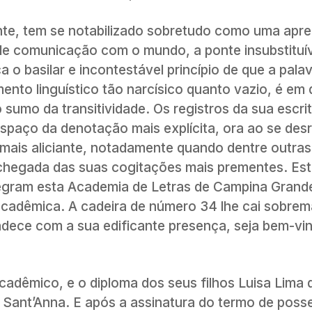
nte, tem se notabilizado sobretudo como uma apre
 de comunicação com o mundo, a ponte insubstituív
a o basilar e incontestável princípio de que a pala
mento linguístico tão narcísico quanto vazio, é em 
 sumo da transitividade. Os registros da sua escri
spaço da denotação mais explícita, ora ao se des
mais aliciante, notadamente quando dentre outras
 chegada das suas cogitações mais prementes. Es
tegram esta Academia de Letras de Campina Grand
acadêmica. A cadeira de número 34 lhe cai sobrem
ece com a sua edificante presença, seja bem-vin
cadêmico, e o diploma dos seus filhos Luisa Lima 
 Sant’Anna. E após a assinatura do termo de posse