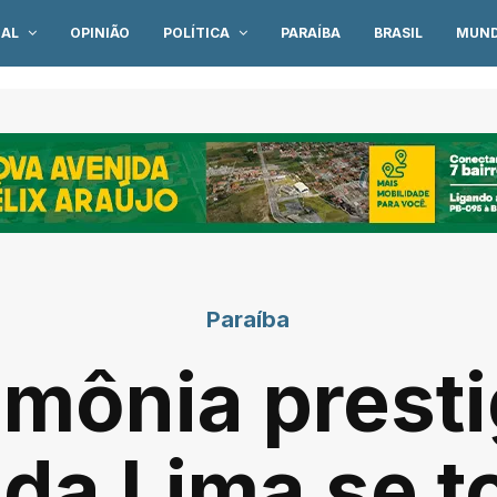
IAL
OPINIÃO
POLÍTICA
PARAÍBA
BRASIL
MUN
Paraíba
mônia presti
êda Lima se 