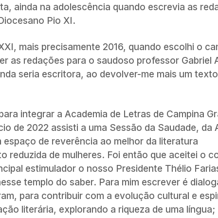
ita, ainda na adolescência quando escrevia as red
Diocesano Pio XI.
XI, mais precisamente 2016, quando escolhi o c
ver as redações para o saudoso professor Gabriel 
inda seria escritora, ao devolver-me mais um text
 para integrar a Academia de Letras de Campina Gr
início de 2022 assisti a uma Sessão da Saudade, d
m espaço de reverência ao melhor da literatura
 reduzida de mulheres. Foi então que aceitei o co
pal estimulador o nosso Presidente Thélio Faria
nesse templo do saber. Para mim escrever é dialo
am, para contribuir com a evolução cultural e espir
ação literária, explorando a riqueza de uma língua;