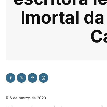
Imortal d
C
6 de março de 2023