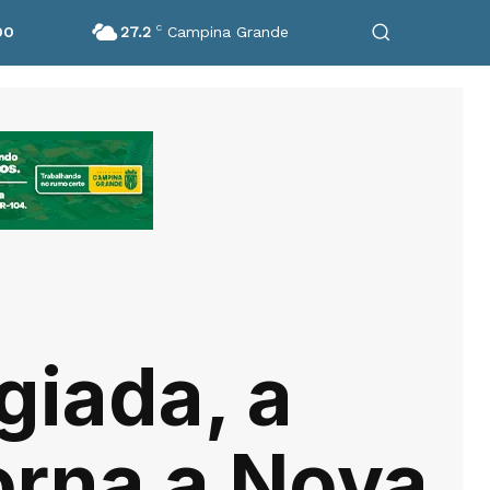
27.2
C
Campina Grande
DO
giada, a
torna a Nova