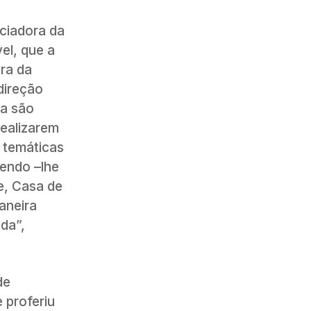
ciadora da
el, que a
vra da
direção
ta são
realizarem
 temáticas
tendo –lhe
e, Casa de
aneira
da”,
de
 proferiu