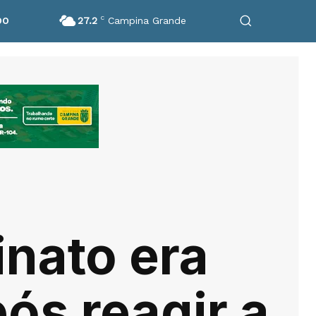
27.2
C
Campina Grande
DO
inato era
pós reagir a