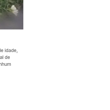
e idade,
al de
enhum