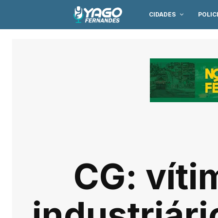
CIDADES
POLIC
CG: víti
industriári