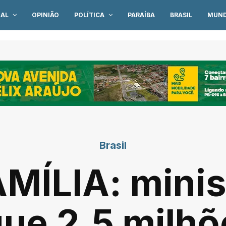
IAL
OPINIÃO
POLÍTICA
PARAÍBA
BRASIL
MUN
Brasil
ÍLIA: minist
 que 2,5 milh