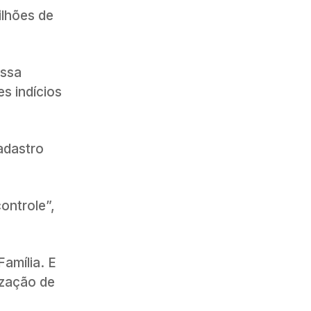
ilhões de
essa
s indícios
adastro
ontrole”,
amília. E
ização de