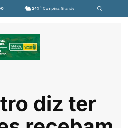
24.1
C
Campina Grande
DO
ro diz ter
ões recebam