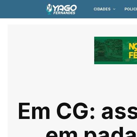
CIDADES
POLIC
Em CG: ass
em padar