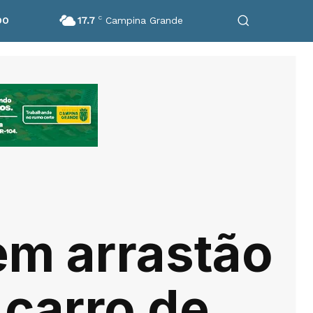
17.7
C
Campina Grande
DO
em arrastão
 carro de