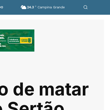
24.3
C
Campina Grande
DO
o de matar
o Sertão