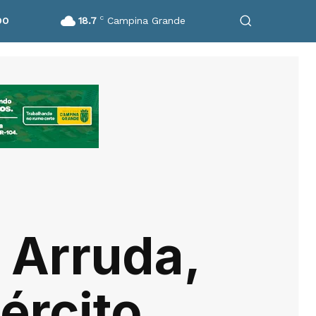
18.7
C
Campina Grande
DO
 Arruda,
ército