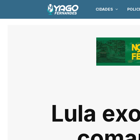
CIDADES
POLIC
Lula ex
coman