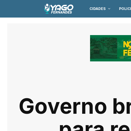
CIDADES
POLIC
Governo br
para r