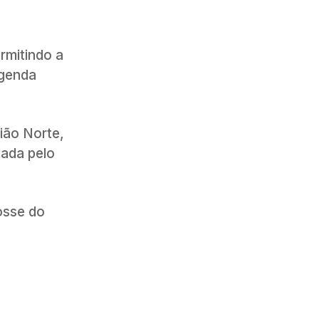
ermitindo a
agenda
ião Norte,
jada pelo
osse do