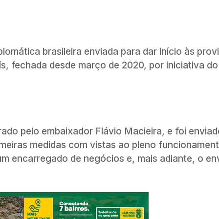
omática brasileira enviada para dar início às prov
ís, fechada desde março de 2020, por iniciativa d
rado pelo embaixador Flávio Macieira, e foi enviad
rimeiras medidas com vistas ao pleno funcionamen
á um encarregado de negócios e, mais adiante, o en