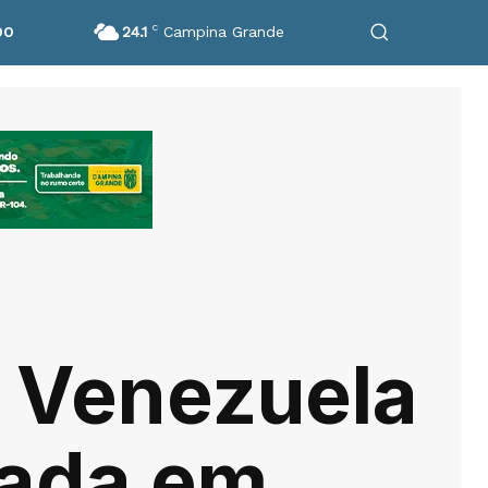
24.1
C
Campina Grande
DO
à Venezuela
xada em