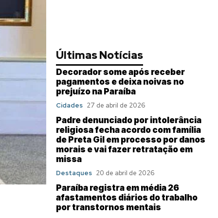
Últimas Notícias
Decorador some após receber
pagamentos e deixa noivas no
prejuízo na Paraíba
Cidades
27 de abril de 2026
Padre denunciado por intolerância
religiosa fecha acordo com família
de Preta Gil em processo por danos
morais e vai fazer retratação em
missa
Destaques
20 de abril de 2026
Paraíba registra em média 26
afastamentos diários do trabalho
por transtornos mentais