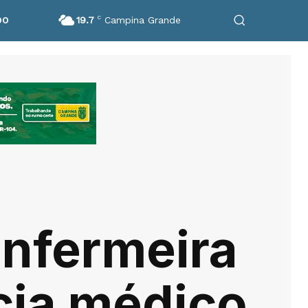
19.7
C
Campina Grande
DO
nfermeira
cia médico