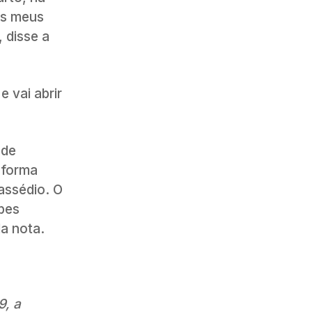
os meus
 disse a
 vai abrir
 de
 forma
assédio. O
pes
a nota.
9, a