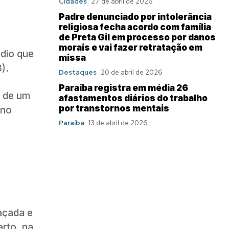
Cidades
27 de abril de 2026
Padre denunciado por intolerância
religiosa fecha acordo com família
de Preta Gil em processo por danos
morais e vai fazer retratação em
édio que
missa
).
Destaques
20 de abril de 2026
Paraíba registra em média 26
o de um
afastamentos diários do trabalho
por transtornos mentais
 no
Paraíba
13 de abril de 2026
açada e
rto, na