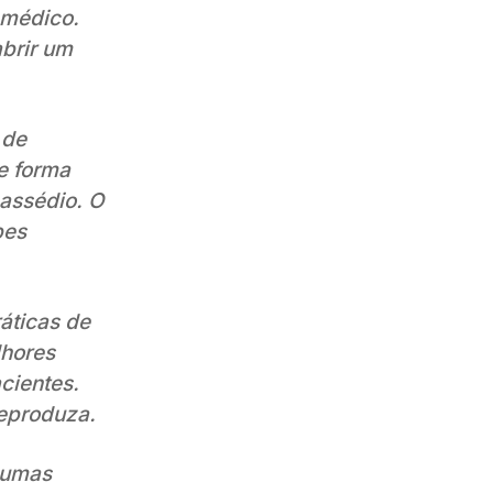
 médico.
abrir um
 de
e forma
 assédio. O
pes
áticas de
lhores
acientes.
reproduza.
gumas