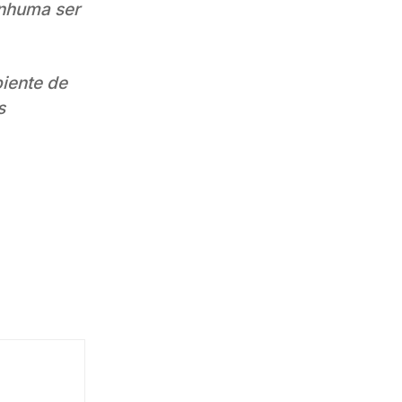
enhuma ser
iente de
s