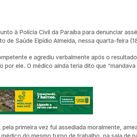
nto à Polícia Civil da Paraíba para denunciar ass
to de Saúde Elpídio Almeida, nessa quarta-feira (18
ompetente e agrediu verbalmente após o resultad
 por ele. O médico ainda teria dito que “mandava
 pela primeira vez fui assediada moralmente, ame
médico do mesmo turno de trabalho, na sala de pa