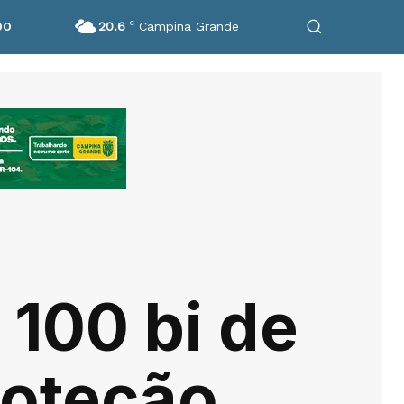
20.6
C
Campina Grande
DO
 100 bi de
roteção