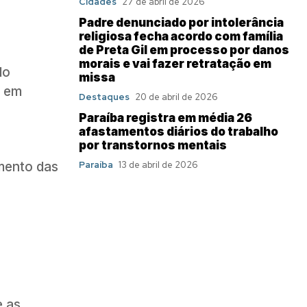
Cidades
27 de abril de 2026
Padre denunciado por intolerância
religiosa fecha acordo com família
de Preta Gil em processo por danos
morais e vai fazer retratação em
do
missa
s em
Destaques
20 de abril de 2026
Paraíba registra em média 26
afastamentos diários do trabalho
por transtornos mentais
amento das
Paraíba
13 de abril de 2026
e as