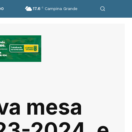
17.6
C
Campina Grande
DO
va mesa
023-2024, e