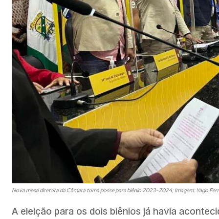
Nova mesa diretora da Câmara toma posse para biênio 2023-2024; Imagem: Yago Fer
A eleição para os dois biênios já havia acont