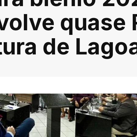
volve quase R
tura de Lago