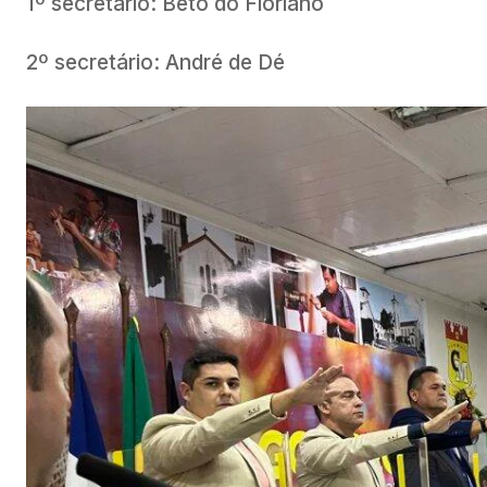
1º secretário: Beto do Floriano
2º secretário: André de Dé