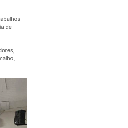
rabalhos
ia de
dores,
malho,