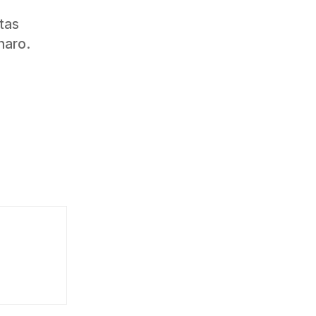
tas
naro.