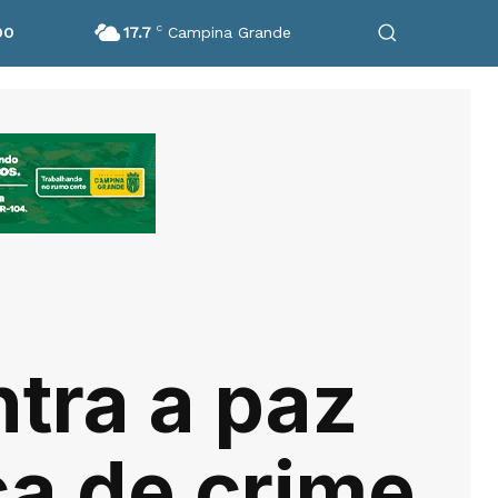
17.7
C
Campina Grande
DO
tra a paz
ca de crime,