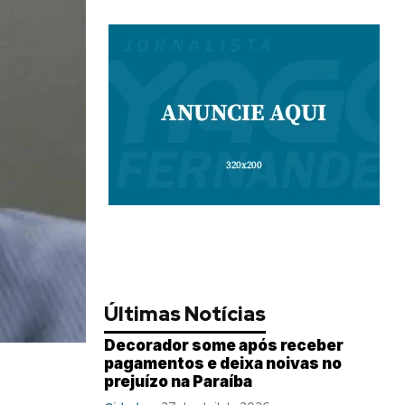
Últimas Notícias
Decorador some após receber
pagamentos e deixa noivas no
prejuízo na Paraíba