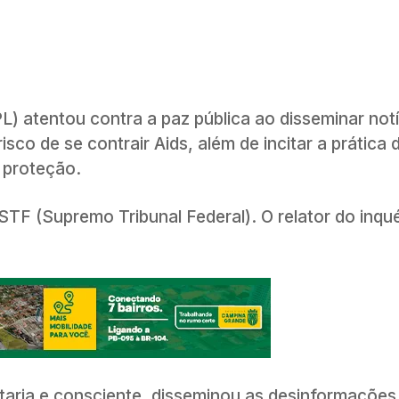
PL) atentou contra a paz pública ao disseminar notí
sco de se contrair Aids, além de incitar a prática 
 proteção.
 STF
(Supremo Tribunal Federal). O relator do inqué
ntaria e consciente, disseminou as desinformações