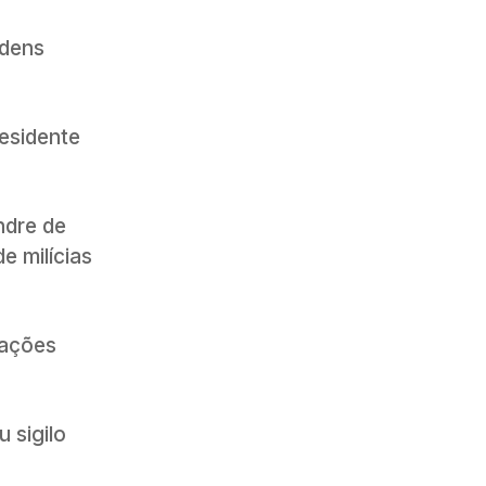
rdens
residente
ndre de
e milícias
sações
 sigilo