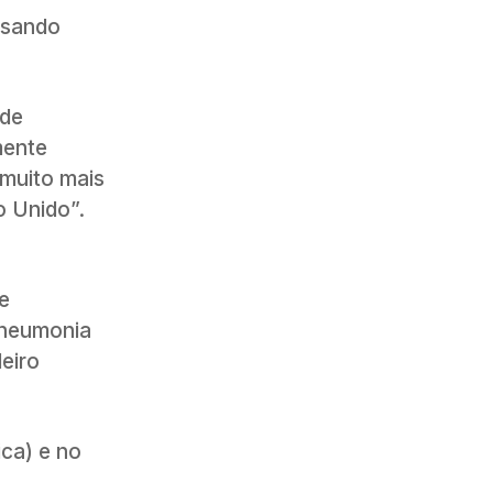
usando
 de
mente
 muito mais
o Unido”.
te
pneumonia
eiro
ica) e no