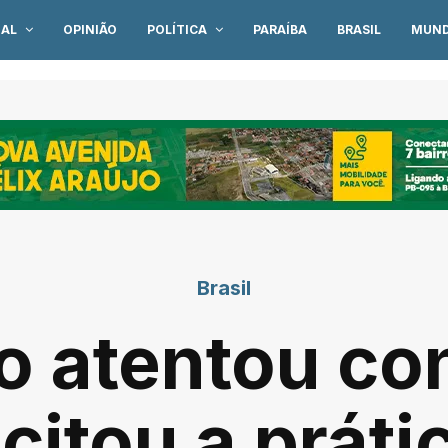
IAL
OPINIÃO
POLÍTICA
PARAÍBA
BRASIL
MUN
Brasil
o atentou con
ncitou a práti