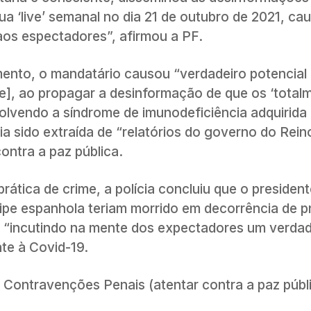
a ‘live’ semanal no dia 21 de outubro de 2021, ca
aos espectadores”, afirmou a PF.
nto, o mandatário causou “verdadeiro potencial
ve], ao propagar a desinformação de que os ‘total
olvendo a síndrome de imunodeficiência adquirida
ia sido extraída de “relatórios do governo do Rein
ontra a paz pública.
ática de crime, a polícia concluiu que o presiden
ripe espanhola teriam morrido em decorrência de 
a “incutindo na mente dos expectadores um verdad
te à Covid-19.
e Contravenções Penais (atentar contra a paz públ