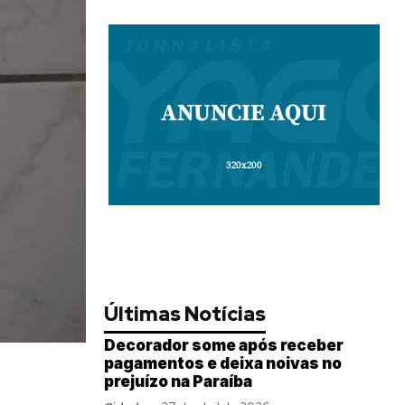
Últimas Notícias
Decorador some após receber
pagamentos e deixa noivas no
prejuízo na Paraíba