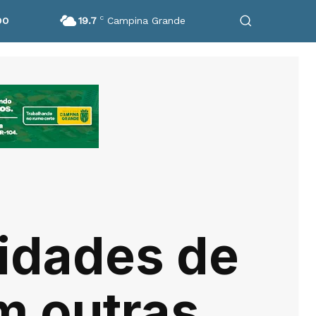
19.7
C
Campina Grande
DO
lidades de
m outras