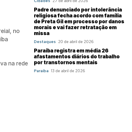
Cidades
27 de abril de 2026
Padre denunciado por intolerância
religiosa fecha acordo com família
de Preta Gil em processo por danos
morais e vai fazer retratação em
eial, no
missa
íba
Destaques
20 de abril de 2026
Paraíba registra em média 26
afastamentos diários do trabalho
por transtornos mentais
va na rede
Paraíba
13 de abril de 2026