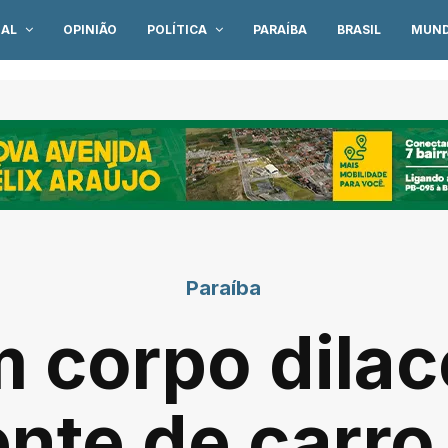
IAL
OPINIÃO
POLÍTICA
PARAÍBA
BRASIL
MUN
Paraíba
m corpo dila
ente de carro