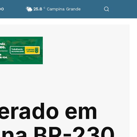
25.8
C
Campina Grande
DO
cerado em
 na BR-230,