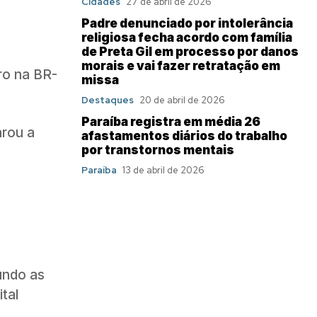
Cidades
27 de abril de 2026
Padre denunciado por intolerância
religiosa fecha acordo com família
de Preta Gil em processo por danos
morais e vai fazer retratação em
ro na BR-
missa
Destaques
20 de abril de 2026
Paraíba registra em média 26
arou a
afastamentos diários do trabalho
por transtornos mentais
Paraíba
13 de abril de 2026
undo as
tal