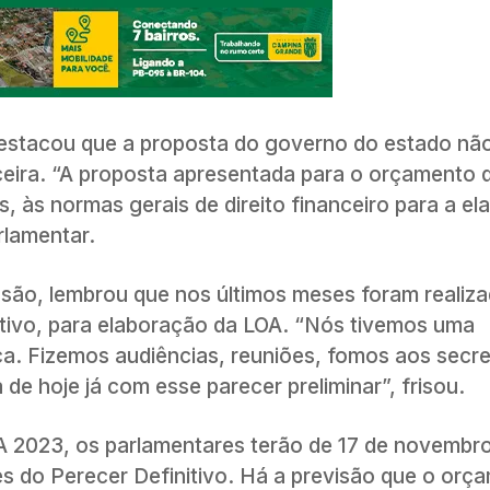
 destacou que a proposta do governo do estado nã
nceira. “A proposta apresentada para o orçamento
is, às normas gerais de direito financeiro para a e
rlamentar.
ão, lembrou que nos últimos meses foram realiz
utivo, para elaboração da LOA. “Nós tivemos uma
a. Fizemos audiências, reuniões, fomos aos secret
e hoje já com esse parecer preliminar”, frisou.
OA 2023, os parlamentares terão de 17 de novembro
 do Perecer Definitivo. Há a previsão que o orç