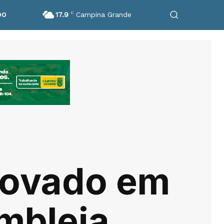
17.9
C
Campina Grande
DO
rovado em
mbleia