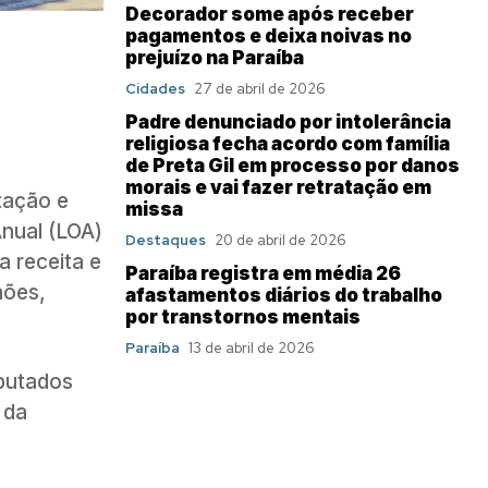
Decorador some após receber
pagamentos e deixa noivas no
prejuízo na Paraíba
Cidades
27 de abril de 2026
Padre denunciado por intolerância
religiosa fecha acordo com família
de Preta Gil em processo por danos
morais e vai fazer retratação em
tação e
missa
Anual (LOA)
Destaques
20 de abril de 2026
 receita e
Paraíba registra em média 26
hões,
afastamentos diários do trabalho
por transtornos mentais
Paraíba
13 de abril de 2026
eputados
 da