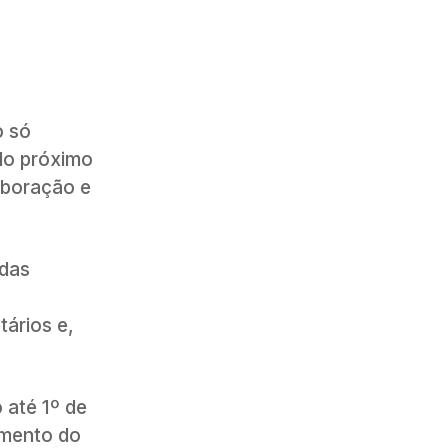
o só
 do próximo
laboração e
adas
ários e,
 até 1º de
amento do