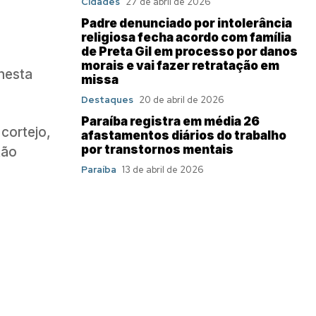
Cidades
27 de abril de 2026
Padre denunciado por intolerância
religiosa fecha acordo com família
de Preta Gil em processo por danos
morais e vai fazer retratação em
nesta
missa
Destaques
20 de abril de 2026
Paraíba registra em média 26
 cortejo,
afastamentos diários do trabalho
por transtornos mentais
tão
Paraíba
13 de abril de 2026