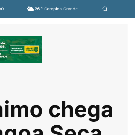
26
C
Campina Grande
DO
nimo chega
agoa Seca