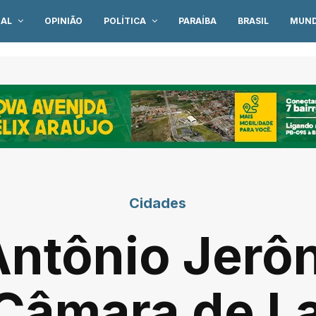
IAL
OPINIÃO
POLÍTICA
PARAÍBA
BRASIL
MUN
Cidades
Antônio Jerô
 Câmara de L