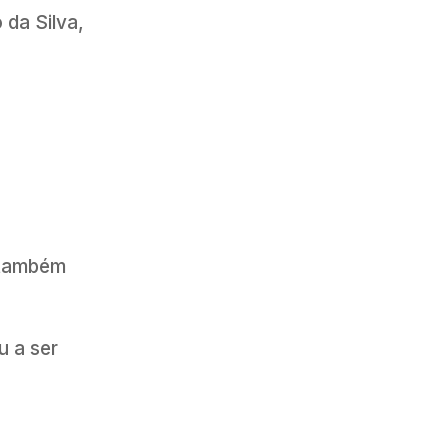
 da Silva,
o também
u a ser