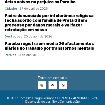
deixa noivas no prejuízo na Paraíba
Cidades
27 de abril de 2026
Padre denunciado por intolerância religiosa
fecha acordo com família de Preta Gil em
processo por danos morais e vai fazer
retratação em missa
Destaques
20 de abril de 2026
Paraíba registra em média 26 afastamentos
diários do trabalho por transtornos mentais
Paraíba
13 de abril de 2026
Entre em contato:
© 2022 Jornalista Yago Fernandes. CNPJ: 47.417.818/0001-78 |
Desenvolvido por: Next Comunicação